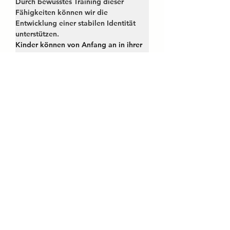
Durch bewusstes Training dieser 
Fähigkeiten können wir die 
Entwicklung einer stabilen Identität 
unterstützen. 
Kinder können von Anfang an in ihrer 
Persönlichkeitsentwicklung gefördert 
werden, indem sie ermutigt werden, 
verschiedene Rollen auszuprobieren, 
ihre eigene Identität zu erkennen und 
diese authentisch nach außen zu 
tragen. Zum Beispiel durch freie Wahl 
von Kleidung oder Hobbys. Das Ziel 
sollte sein, Kindern zu helfen, ein 
gesundes Gleichgewicht zwischen 
ihrer persönlichen und sozialen 
Identität zu finden.