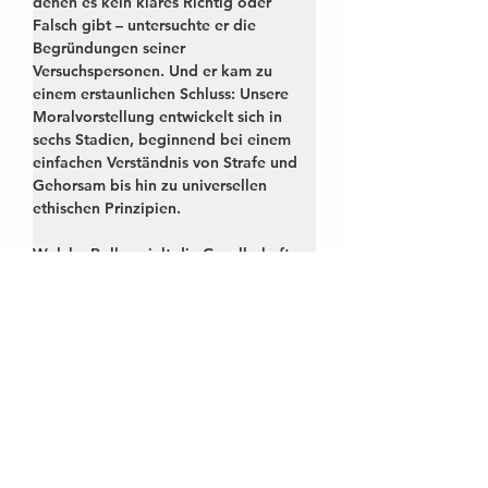
denen es kein klares Richtig oder 
Falsch gibt – untersuchte er die 
Begründungen seiner 
Versuchspersonen. Und er kam zu 
einem erstaunlichen Schluss: Unsere 
Moralvorstellung entwickelt sich in 
sechs Stadien, beginnend bei einem 
einfachen Verständnis von Strafe und 
Gehorsam bis hin zu universellen 
ethischen Prinzipien.
Welche Rolle spielt die Gesellschaft 
bei der Moralentwicklung?
 Kohlberg 
glaubte, dass das soziale Umfeld eine 
entscheidende Rolle spielt. In den 
ersten Stadien geht es uns 
hauptsächlich um Eigeninteresse. Aber 
mit der Zeit beginnen wir, unser 
Verhalten danach auszurichten, wie wir 
von anderen wahrgenommen werden 
und welche gesellschaftlichen Regeln 
und Gesetze existieren. In höheren 